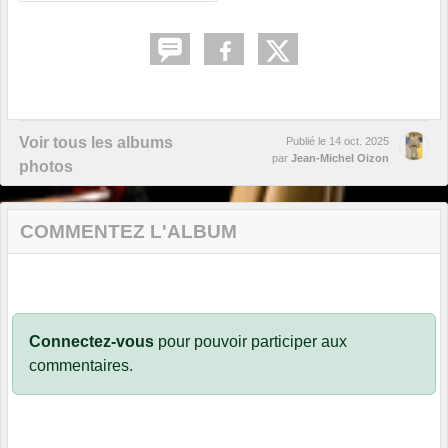
Voir tous les albums
Publié le
14 oct. 2025
par
Jean-Michel Oizon
photos
COMMENTEZ L'ALBUM
Connectez-vous
pour pouvoir participer aux
commentaires.