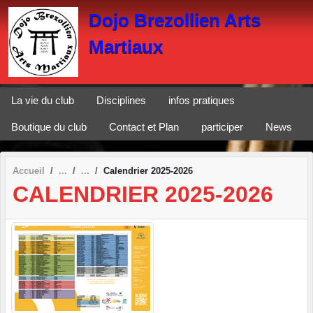
Panneau de gestion des cookies
Dojo Brezollien Arts
Martiaux
La vie du club
Disciplines
infos pratiques
Boutique du club
Contact et Plan
participer
News
Accueil
Calendrier 2025-2026
CALENDRIER 2025-2026