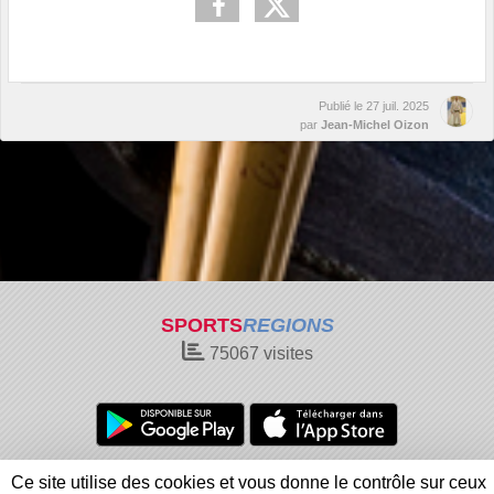
Publié le
27 juil. 2025
par
Jean-Michel Oizon
SPORTS
REGIONS
75067
visites
Charte cookies
Gestion des cookies
Ce site utilise des cookies et vous donne le contrôle sur ceux