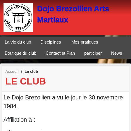
Panneau de gestion des cookies
Dojo Brezollien Arts
Martiaux
La vie du club
Disciplines
infos pratiques
Boutique du club
Contact et Plan
participer
News
Accueil
Le club
LE CLUB
Le Dojo Brezollien a vu le jour le 30 novembre
1984.
Affiliation à :