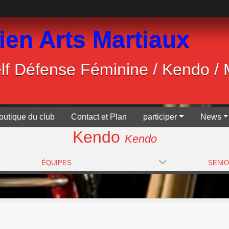
ien Arts Martiaux
Self Défense Féminine / Kendo /
outique du club
Contact et Plan
participer
News
Kendo
Kendo
ÉQUIPES