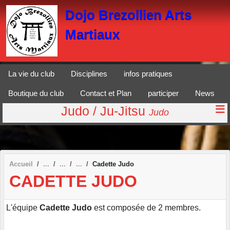
Panneau de gestion des cookies
Dojo Brezollien Arts
Martiaux
La vie du club
Disciplines
infos pratiques
Boutique du club
Contact et Plan
participer
News
Judo / Ju-Jitsu
Judo
Accueil
Cadette Judo
CADETTE JUDO
L'équipe
Cadette Judo
est composée de 2 membres.