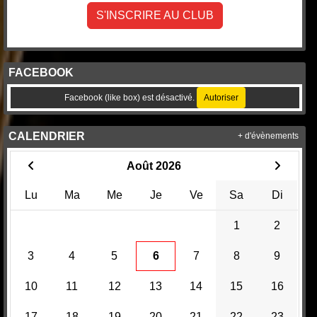
S'INSCRIRE AU CLUB
FACEBOOK
Facebook (like box) est désactivé.
Autoriser
CALENDRIER
+ d'évènements
Août 2026
Lu
Ma
Me
Je
Ve
Sa
Di
1
2
3
4
5
6
7
8
9
10
11
12
13
14
15
16
17
18
19
20
21
22
23