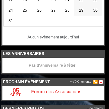
24
25
26
27
28
29
30
31
Aucun évènement aujourd'hui
LES ANNIVERSAIRES
Pas d'anniversaire à fêter !
PROCHAIN ÉVÈNEMENT
+ d'évènements
05
Forum des Associations
SEPT.
DERNIÈRES PHOTOS
+ de photos