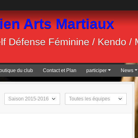
ien Arts Martiaux
Self Défense Féminine / Kendo /
outique du club
Contact et Plan
participer
News