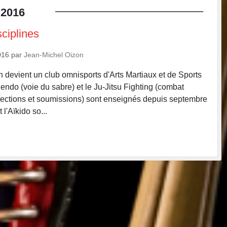
2016
ciplines
016
par
Jean-Michel Oizon
n devient un club omnisports d'Arts Martiaux et de Sports
ndo (voie du sabre) et le Ju-Jitsu Fighting (combat
jections et soumissions) sont enseignés depuis septembre
l'Aïkido so...