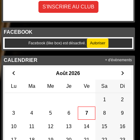
S'INSCRIRE AU CLUB
FACEBOOK
Facebook (like box) est désactivé.
Autoriser
CALENDRIER
+ d'évènements
Août 2026
Lu
Ma
Me
Je
Ve
Sa
Di
1
2
3
4
5
6
7
8
9
10
11
12
13
14
15
16
17
18
19
20
21
22
23