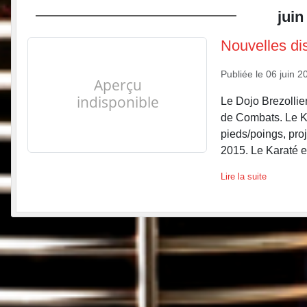
juin
Nouvelles dis
Publiée le
06 juin 2
Le Dojo Brezollie
de Combats. Le Ke
pieds/poings, pro
2015. Le Karaté et 
Lire la suite