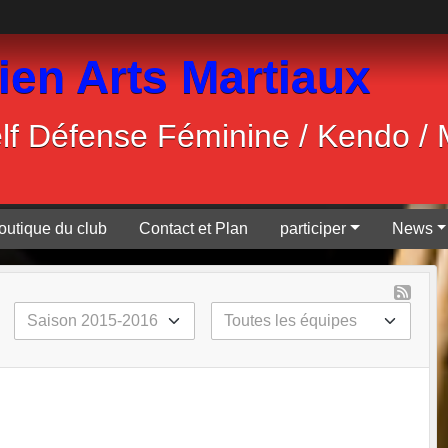
ien Arts Martiaux
Self Défense Féminine / Kendo /
outique du club
Contact et Plan
participer
News