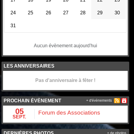
24
25
26
27
28
29
30
31
Aucun évènement aujourd'hui
LES ANNIVERSAIRES
Pas d'anniversaire à fêter !
PROCHAIN ÉVÈNEMENT
+ d'évènements
05
Forum des Associations
SEPT.
DERNIÈRES PHOTOS
+ de photos