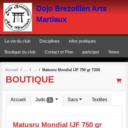
Panneau de gestion des cookies
Dojo Brezollien Arts
Martiaux
La vie du club
Disciplines
infos pratiques
Boutique du club
Contact et Plan
participer
News
Accueil
Matusru Mondial IJF 750 gr T200
BOUTIQUE
Accueil
Judo
Sacs
Textiles
1
Matusru Mondial IJF 750 gr