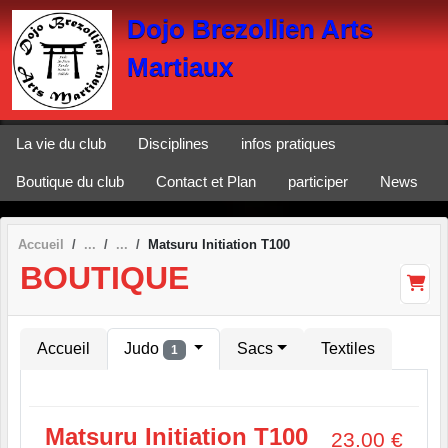
Panneau de gestion des cookies
Dojo Brezollien Arts
Martiaux
La vie du club
Disciplines
infos pratiques
Boutique du club
Contact et Plan
participer
News
Accueil
Matsuru Initiation T100
BOUTIQUE
Accueil
Judo
Sacs
Textiles
1
Matsuru Initiation T100
23.00
€