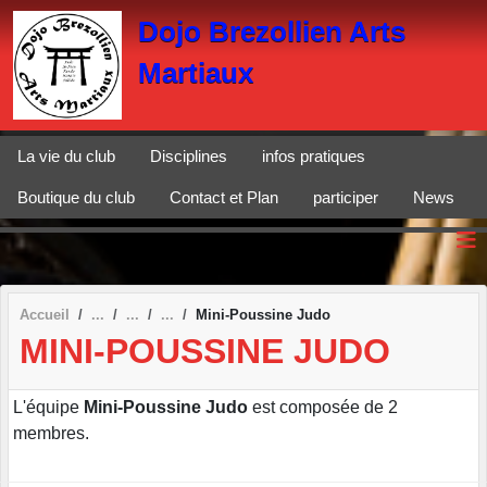
Panneau de gestion des cookies
Dojo Brezollien Arts
Martiaux
La vie du club
Disciplines
infos pratiques
Boutique du club
Contact et Plan
participer
News
Accueil
Mini-Poussine Judo
MINI-POUSSINE JUDO
L'équipe
Mini-Poussine Judo
est composée de 2
membres.