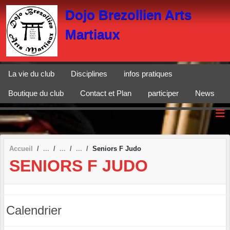
Panneau de gestion des cookies
Dojo Brezollien Arts
Martiaux
La vie du club
Disciplines
infos pratiques
Boutique du club
Contact et Plan
participer
News
Accueil
Seniors F Judo
SENIORS F JUDO
Calendrier