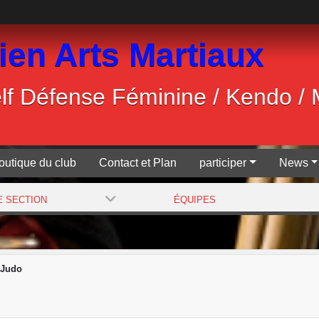
ien Arts Martiaux
Self Défense Féminine / Kendo /
outique du club
Contact et Plan
participer
News
E SECTION
ÉQUIPES
 Judo