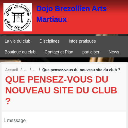
Panneau de gestion des cookies
Dojo Brezollien Arts
Martiaux
La vie du club
Disciplines
infos pratiques
Boutique du club
Contact et Plan
participer
News
Accueil
Que pensez-vous du nouveau site du club ?
QUE PENSEZ-VOUS DU
NOUVEAU SITE DU CLUB
?
1 message