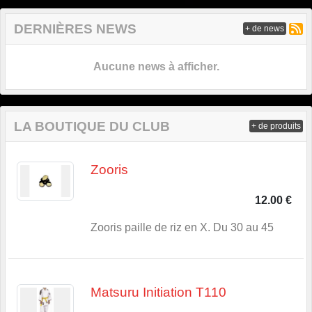
DERNIÈRES NEWS
+ de news
Aucune news à afficher.
LA BOUTIQUE DU CLUB
+ de produits
Zooris
12.00 €
Zooris paille de riz en X. Du 30 au 45
Matsuru Initiation T110