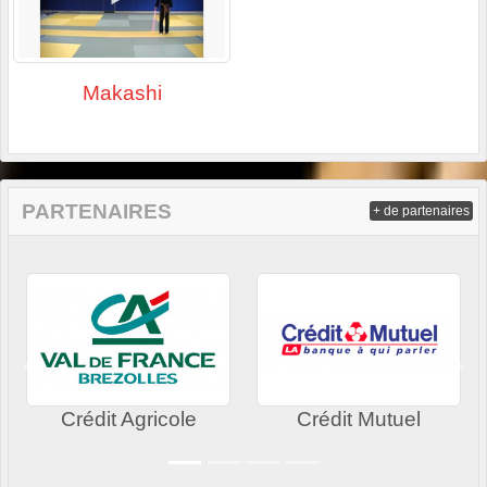
Makashi
PARTENAIRES
+ de partenaires
Précedent
Sui
Crédit Agricole
Crédit Mutuel