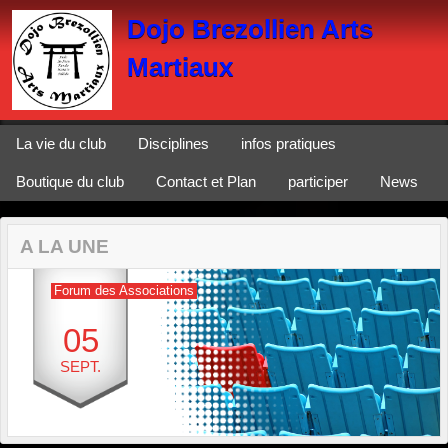
Panneau de gestion des cookies
Dojo Brezollien Arts
Martiaux
La vie du club
Disciplines
infos pratiques
Boutique du club
Contact et Plan
participer
News
A LA UNE
Forum des Associations
05
SEPT.